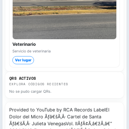
Veterinario
Servicio de veterinaria
Ver lugar
QRS ACTIVOS
EXPLORA CÓDIGOS RECIENTES
No se pudo cargar QRs.
Provided to YouTube by RCA Records LabelEl
Dolor del Micro Ãƒâ€šÃ‚Â· Cartel de Santa
Ãƒâ€šÃ‚Â· Julieta VenegasVol. IIÃƒÂ¢Ã‚â€žÃ‚â€”