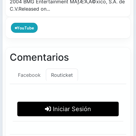
2004 BMG Entertainment MÃƒÆ’Ã‚Â©xico, S.A. de
C.V.Released on...
#YouTube
Comentarios
Facebook
Routicket
Iniciar Sesión