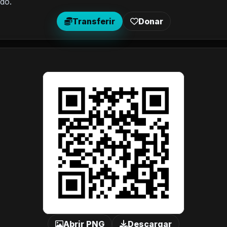
do.
Transferir
Donar
Abrir PNG
Descargar