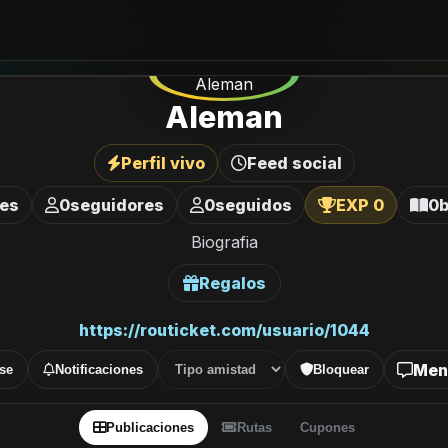
Aleman
Perfil vivo
Feed social
nes
0
seguidores
0
seguidos
EXP 0
0
b
Biografia
Regalos
https://routicket.com/usuario/1044
Men
se
Notificaciones
Bloquear
Publicaciones
Rutas
Cupones