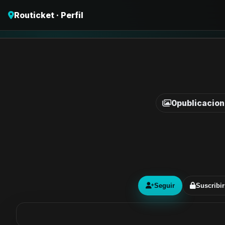
Routicket · Perfil
0
publicacio
Seguir
Suscribir