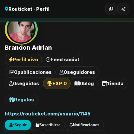
Routicket · Perfil
Brandon Adrian
Perfil vivo
Feed social
0
publicaciones
0
seguidores
0
seguidos
EXP 0
0
blog
tienda
Regalos
https://routicket.com/usuario/1145
Seguir
Suscribirse
Notificaciones