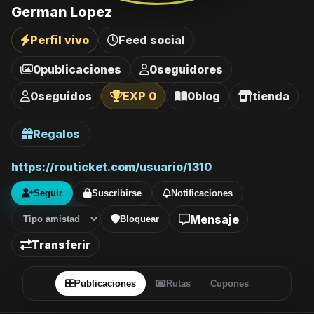
German Lopez
Perfil vivo
Feed social
0
publicaciones
0
seguidores
0
seguidos
EXP 0
0
blog
tienda
Regalos
https://routicket.com/usuario/1310
Seguir
Suscribirse
Notificaciones
Mensaje
Bloquear
Transferir
Publicaciones
Rutas
Cupones