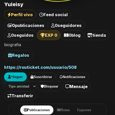
Yuleisy
Perfil vivo
Feed social
0
publicaciones
0
seguidores
0
seguidos
EXP 0
0
blog
tienda
biografia
Regalos
https://routicket.com/usuario/508
Seguir
Suscribirse
Notificaciones
Mensaje
Bloquear
Transferir
Publicaciones
Rutas
Cupones