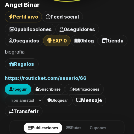
Angel Binar
Perfil vivo
Feed social
0
publicaciones
0
seguidores
0
seguidos
EXP 0
0
blog
tienda
biografia
Regalos
https://routicket.com/usuario/66
Seguir
Suscribirse
Notificaciones
Mensaje
Bloquear
Transferir
Publicaciones
Rutas
Cupones