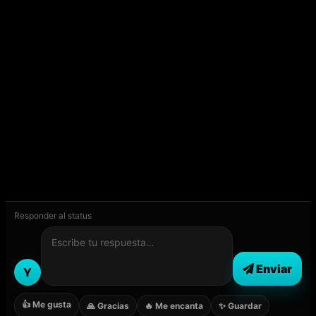
Responder al status
Enviar
Y
👍 Me gusta
🙏 Gracias
🔥 Me encanta
✨ Guardar