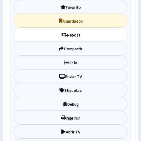
Favorito
Guardados
Repost
Compartir
Lista
Enviar TV
Etiquetas
Debug
Imprimir
Abrir TV