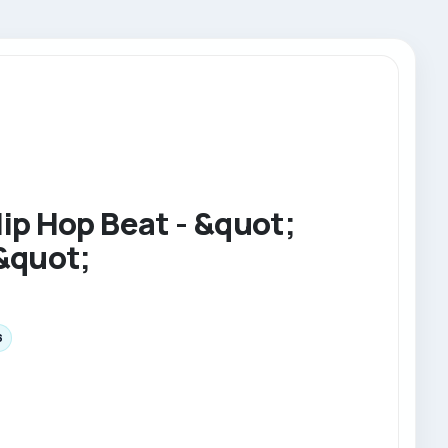
p Hop Beat - &quot;
&quot;
6