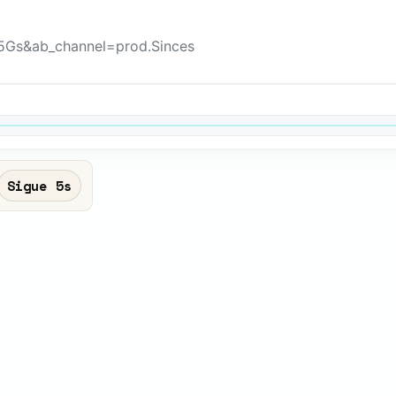
Gs&ab_channel=prod.Sinces
Sigue 4s