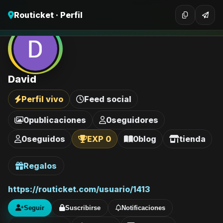
Routicket · Perfil
David
Perfil vivo
Feed social
0
publicaciones
0
seguidores
0
seguidos
EXP 0
0
blog
tienda
Regalos
https://routicket.com/usuario/1413
Seguir
Suscribirse
Notificaciones