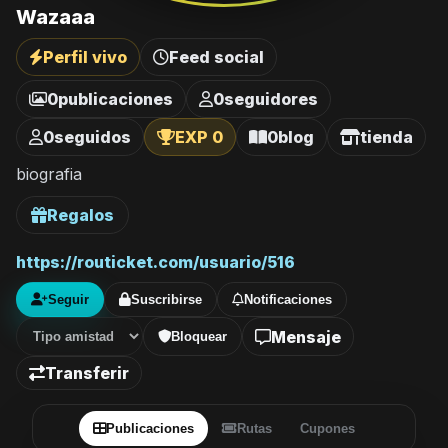
Wazaaa
Perfil vivo
Feed social
0
publicaciones
0
seguidores
0
seguidos
EXP 0
0
blog
tienda
biografia
Regalos
https://routicket.com/usuario/516
Seguir
Suscribirse
Notificaciones
Mensaje
Bloquear
Transferir
Publicaciones
Rutas
Cupones