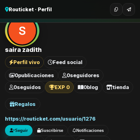
Routicket · Perfil
saira zadith
Perfil vivo
Feed social
0
publicaciones
0
seguidores
0
seguidos
EXP 0
0
blog
tienda
Regalos
https://routicket.com/usuario/1276
Seguir
Suscribirse
Notificaciones